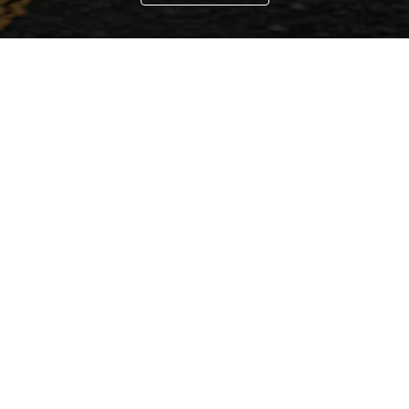
Vilnius
Metalo g. 11, LT-02190 Vilnius,
Lithuania
+37060766264 -
info@logiva.lt
Vardas
*